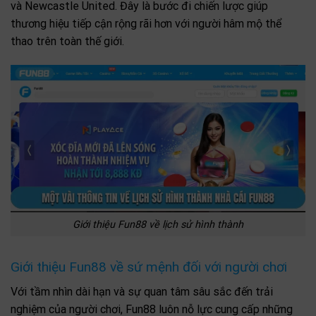
và Newcastle United. Đây là bước đi chiến lược giúp
thương hiệu tiếp cận rộng rãi hơn với người hâm mộ thể
thao trên toàn thế giới.
Giới thiệu Fun88 về lịch sử hình thành
Giới thiệu Fun88 về sứ mệnh đối với người chơi
Với tầm nhìn dài hạn và sự quan tâm sâu sắc đến trải
nghiệm của người chơi, Fun88 luôn nỗ lực cung cấp những