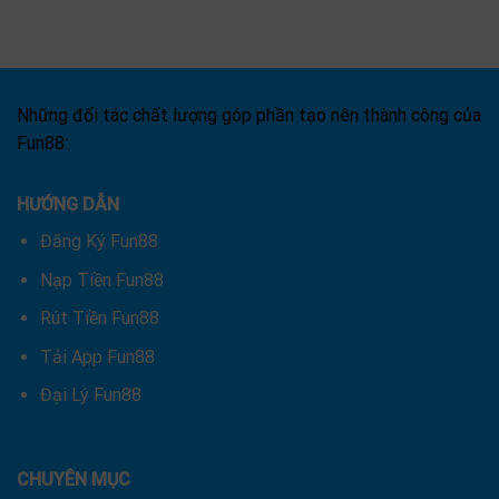
Những đối tác chất lượng góp phần tạo nên thành công của
Fun88:
HƯỚNG DẪN
Đăng Ký Fun88
Nạp Tiền Fun88
Rút Tiền Fun88
Tải App Fun88
Đại Lý Fun88
CHUYÊN MỤC