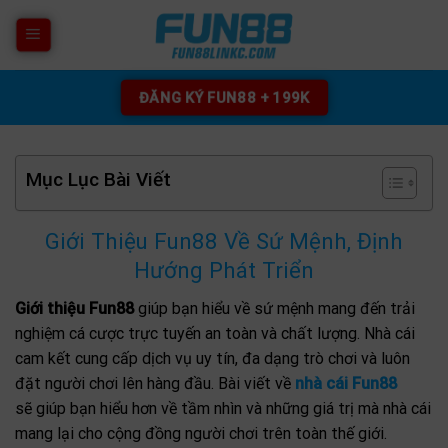
Skip
to
content
ĐĂNG KÝ FUN88 + 199K
Mục Lục Bài Viết
Giới Thiệu Fun88 Về Sứ Mệnh, Định
Hướng Phát Triển
Giới thiệu Fun88
giúp bạn hiểu về sứ mệnh mang đến trải
nghiệm cá cược trực tuyến an toàn và chất lượng. Nhà cái
cam kết cung cấp dịch vụ uy tín, đa dạng trò chơi và luôn
đặt người chơi lên hàng đầu. Bài viết về
nhà cái Fun88
sẽ giúp bạn hiểu hơn về tầm nhìn và những giá trị mà nhà cái
mang lại cho cộng đồng người chơi trên toàn thế giới.