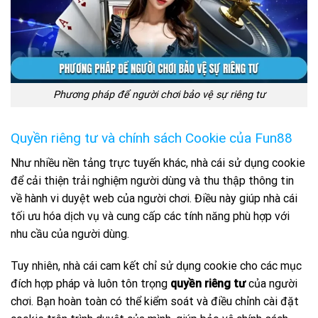
Phương pháp để người chơi bảo vệ sự riêng tư
Quyền riêng tư và chính sách Cookie của Fun88
Như nhiều nền tảng trực tuyến khác, nhà cái sử dụng cookie
để cải thiện trải nghiệm người dùng và thu thập thông tin
về hành vi duyệt web của người chơi. Điều này giúp nhà cái
tối ưu hóa dịch vụ và cung cấp các tính năng phù hợp với
nhu cầu của người dùng.
Tuy nhiên, nhà cái cam kết chỉ sử dụng cookie cho các mục
đích hợp pháp và luôn tôn trọng
quyền riêng tư
của người
chơi. Bạn hoàn toàn có thể kiểm soát và điều chỉnh cài đặt