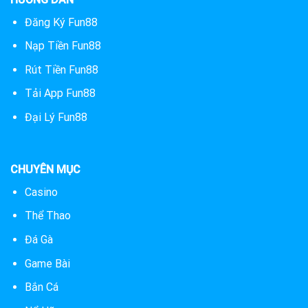
Đăng Ký Fun88
Nạp Tiền Fun88
Rút Tiền Fun88
Tải App Fun88
Đại Lý Fun88
CHUYÊN MỤC
Casino
Thể Thao
Đá Gà
Game Bài
Bắn Cá