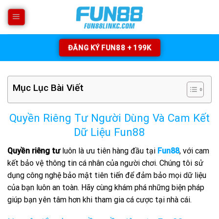
Skip
to
content
ĐĂNG KÝ FUN88 + 199K
Mục Lục Bài Viết
Quyền Riêng Tư Người Dùng Và Cam Kết
Dữ Liệu Fun88
Quyền riêng tư
luôn là ưu tiên hàng đầu tại
Fun88
, với cam
kết bảo vệ thông tin cá nhân của người chơi. Chúng tôi sử
dụng công nghệ bảo mật tiên tiến để đảm bảo mọi dữ liệu
của bạn luôn an toàn. Hãy cùng khám phá những biện pháp
giúp bạn yên tâm hơn khi tham gia cá cược tại nhà cái.