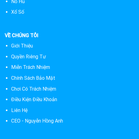
Nổ Hũ
Xổ Số
VỀ CHÚNG TÔI
Giới Thiệu
Quyền Riêng Tư
Miễn Trách Nhiệm
Chính Sách Bảo Mật
Chơi Có Trách Nhiệm
Điều Kiện Điều Khoản
Liên Hệ
CEO - Nguyễn Hồng Anh