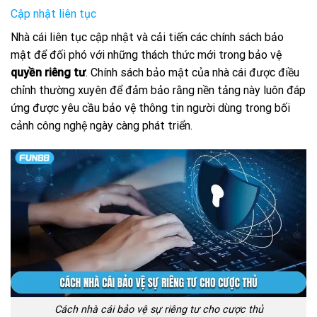
Cập nhật liên tục
Nhà cái liên tục cập nhật và cải tiến các chính sách bảo
mật để đối phó với những thách thức mới trong bảo vệ
quyền riêng tư
. Chính sách bảo mật của nhà cái được điều
chỉnh thường xuyên để đảm bảo rằng nền tảng này luôn đáp
ứng được yêu cầu bảo vệ thông tin người dùng trong bối
cảnh công nghệ ngày càng phát triển.
Cách nhà cái bảo vệ sự riêng tư cho cược thủ