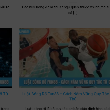
iểu rõ
Các kèo bóng đá là thuật ngữ quen thuộc với những a
cá [...]
ổ Từ
Luật Bóng Rổ Fun88 – Cách Nắm Vững Quy Tắc
Thủ
 trọng
Luật bóng rổ là bộ quy tắc cơ bản giúp định hình cá