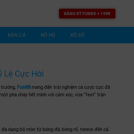
ĐĂNG KÝ FUN88 + 199K
BẮN CÁ
NỔ HŨ
XỔ SỐ
ỷ Lệ Cực Hời
 trường,
Fun88
mang đến trải nghiệm cá cược cực đã
 một pha cháy hết mình với cảm xúc, vừa “feel” trận
 đa dạng bộ môn từ bóng đá, bóng rổ, tennis đến cả