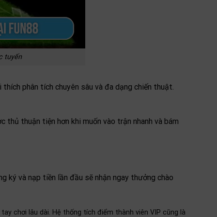
c tuyến
 thích phân tích chuyên sâu và đa dạng chiến thuật.
ược thủ thuận tiện hơn khi muốn vào trận nhanh và bám
ăng ký và nạp tiền lần đầu sẽ nhận ngay thưởng chào
ay chơi lâu dài. Hệ thống tích điểm thành viên VIP cũng là