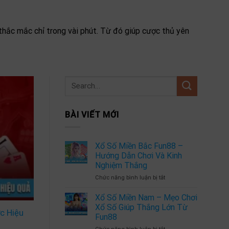
 thắc mắc chỉ trong vài phút. Từ đó giúp cược thủ yên
BÀI VIẾT MỚI
Xổ Số Miền Bắc Fun88 –
Hướng Dẫn Chơi Và Kinh
Nghiệm Thắng
ở
Chức năng bình luận bị tắt
Xổ
Số
Xổ Số Miền Nam – Mẹo Chơi
Miền
Xổ Số Giúp Thắng Lớn Từ
c Hiệu
Bắc
Fun88
Fun88
ở