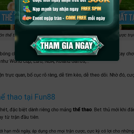
n thể thao phổ biến và được yêu thích nhất tại nền tảng cá cược trự
 bóng chày cũng được đầu tư bài bản, phù hợp với những tay chơi
n như World Cup, Euro, NBA, Roland Garros,…
ện trực quan, bố cục rõ ràng, dễ tìm kèo, dễ theo dõi. Nhờ đó, c
hể thao tại Fun88
khét, đặc biệt dành riêng cho mảng
thể thao
. Bet thủ mới khi đ
y từ trận đầu tiên.
i hạn mỗi ngày, áp dụng cho mọi trận cược, cực kỳ có lợi cho những t