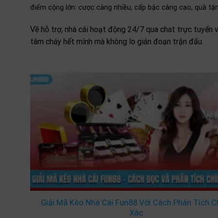
điểm cộng lớn: cược càng nhiều, cấp bậc càng cao, quà tặng
Về hỗ trợ, nhà cái hoạt động 24/7 qua chat trực tuyến v
tâm cháy hết mình mà không lo gián đoạn trận đấu.
Giải Mã Kèo Nhà Cái Fun88 Với Cách Phân Tích C
Xác