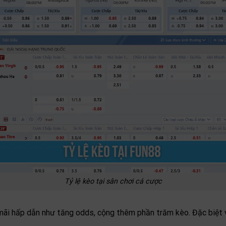
Tỷ lệ kèo tại sân chơi cá cược
 mãi hấp dẫn như tăng odds, cộng thêm phần trăm kèo. Đặc biệt 