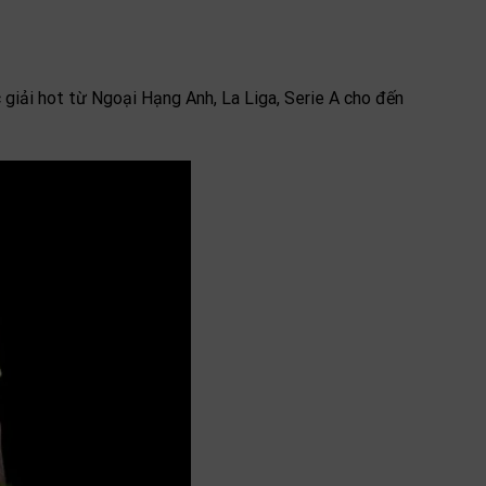
 giải hot từ Ngoại Hạng Anh, La Liga, Serie A cho đến