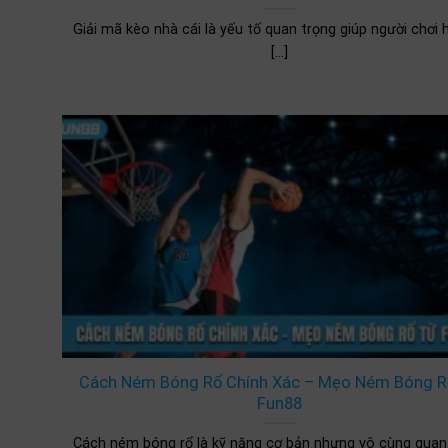
Giải mã kèo nhà cái là yếu tố quan trọng giúp người chơi h
[...]
Cách Ném Bóng Rổ Chính Xác – Mẹo Ném Bóng R
Fun88
Cách ném bóng rổ là kỹ năng cơ bản nhưng vô cùng quan