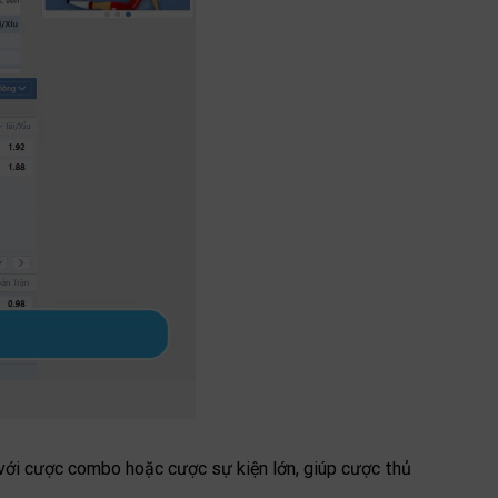
với cược combo hoặc cược sự kiện lớn, giúp cược thủ