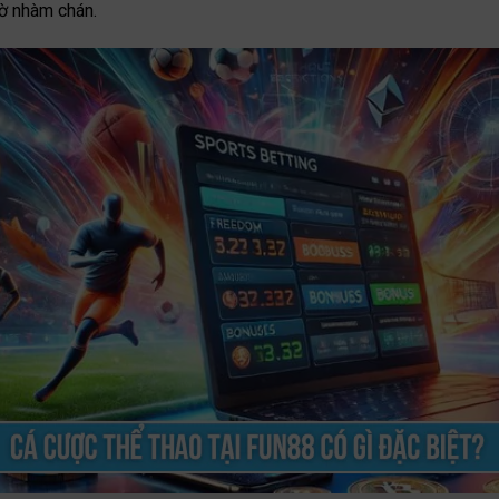
ờ nhàm chán.