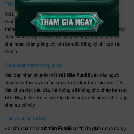
Tài khoản không khớp
Một trong những lỗi phổ biến nhất khi rút tiền là tên tài
khoản ngân hàng hoặc ví điện tử không trùng khớp với
thông tin
đăng ký Fun88
ban đầu. Để tránh sự cố này, hãy
chắc chắn rằng tên tài khoản ngân hàng hoặc ví điện tử
phải hoàn toàn giống với tên bạn đã đăng ký khi tạo tài
khoản.
Chưa hoàn thành vòng cược
Nếu bạn nhận khuyến mãi,
rút tiền Fun88
yêu cầu người
chơi hoàn thành yêu cầu cược trước khi thực hiện rút tiền.
Nếu chưa đạt yêu cầu, hệ thống sẽ không cho phép bạn rút
tiền. Hãy kiểm tra lại các điều kiện cược nếu người chơi gặp
phải sự cố này.
Gián đoạn hệ thống
Đôi khi, quá trình
rút tiền Fun88
có thể bị gián đoạn do sự