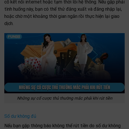
cố kết nối internet hoặc tạm thời lỗi hệ thống. Nếu gặp phải
tình huống này, bạn có thể thử đăng xuất và đăng nhập lại,
hoặc chờ một khoảng thời gian ngắn rồi thực hiện lại giao
dịch.
Những sự cố cược thủ thường mắc phải khi rút tiền
Số dư không đủ
Nếu bạn gặp thông báo không thể rút tiền do số dư không