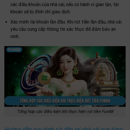
các điều khoản của nhà cái; nếu có hành vi gian lận, tài
khoản sẽ bị đình chỉ giao dịch.
Xác minh tài khoản lần đầu: Khi rút tiền lần đầu, nhà cái
yêu cầu cung cấp thông tin xác thực để đảm bảo an
ninh.
Tổng hợp các điều kiện khi thực hiện rút tiền Fun88
Hướng dẫn quy trình rút tiền tại nhà cái qua từng