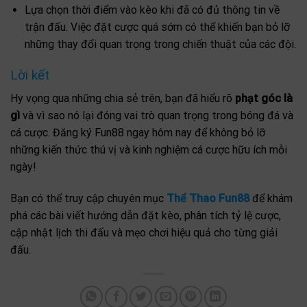
Lựa chọn thời điểm vào kèo khi đã có đủ thông tin về
trận đấu. Việc đặt cược quá sớm có thể khiến bạn bỏ lỡ
những thay đổi quan trọng trong chiến thuật của các đội.
Lời kết
Hy vọng qua những chia sẻ trên, bạn đã hiểu rõ
phạt góc là
gì
và vì sao nó lại đóng vai trò quan trọng trong bóng đá và
cá cược. Đăng ký Fun88 ngay hôm nay để không bỏ lỡ
những kiến thức thú vị và kinh nghiệm cá cược hữu ích mỗi
ngày!
Bạn có thể truy cập chuyên mục
Thể Thao Fun88
để khám
phá các bài viết hướng dẫn đặt kèo, phân tích tỷ lệ cược,
cập nhật lịch thi đấu và mẹo chơi hiệu quả cho từng giải
đấu.