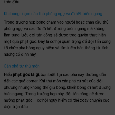
trận đấu.
Khi bóng chạm cầu thủ phòng ngự và đi hết biên ngang
Trong trường hợp bóng chạm vào người hoặc chân cầu thủ
phòng ngự và sau đó đi hết đường biên ngang mà không
làm tung lưới, đội tấn công sẽ được trao quyền thực hiện
một quả phạt góc. Đây là cơ hội quan trọng để đội tấn công
tổ chức pha bóng nguy hiểm và tìm kiếm bàn thắng từ tình
huống cố định này.
Cản phá từ thủ môn
Hiểu
phạt góc là gì
, bạn biết tại sao pha này thường dẫn
đến các quả corner. Khi thủ môn cản phá cú sút của đối
phương nhưng không thể giữ bóng, khiến bóng đi hết đường
biên ngang. Trong trường hợp này, đội tấn công sẽ được
hưởng phạt góc – cơ hội nguy hiểm có thể xoay chuyển cục
diện trận đấu.