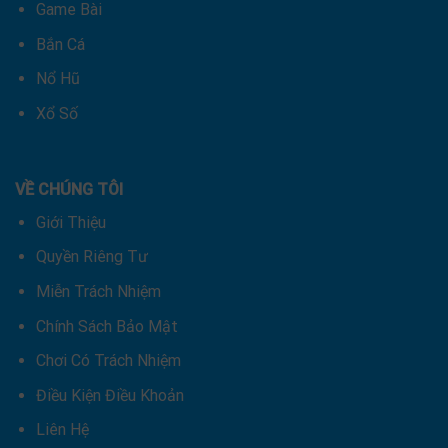
Game Bài
Bắn Cá
Nổ Hũ
Xổ Số
VỀ CHÚNG TÔI
Giới Thiệu
Quyền Riêng Tư
Miễn Trách Nhiệm
Chính Sách Bảo Mật
Chơi Có Trách Nhiệm
Điều Kiện Điều Khoản
Liên Hệ