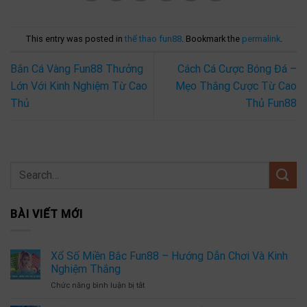
This entry was posted in
thể thao fun88
. Bookmark the
permalink
.
Bắn Cá Vàng Fun88 Thưởng
Cách Cá Cược Bóng Đá –
Lớn Với Kinh Nghiệm Từ Cao
Mẹo Thắng Cược Từ Cao
Thủ
Thủ Fun88
BÀI VIẾT MỚI
Xổ Số Miền Bắc Fun88 – Hướng Dẫn Chơi Và Kinh
Nghiệm Thắng
ở
Chức năng bình luận bị tắt
Xổ