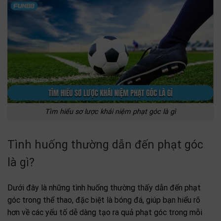
Tìm hiểu sơ lược khái niệm phạt góc là gì
Tình huống thường dẫn đến phạt góc
là gì?
Dưới đây là những tình huống thường thấy dẫn đến phạt
góc trong thể thao, đặc biệt là bóng đá, giúp bạn hiểu rõ
hơn về các yếu tố dễ dàng tạo ra quả phạt góc trong mỗi