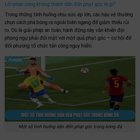
Lỗi phản công không thành dẫn đến phạt góc là gì?
Trong những tình huống chịu sức ép lớn, các hậu vệ thường
chọn cách phá bóng ra ngoài biên ngang để giảm thiểu rủi
ro. Dù là giải pháp an toàn, hành động này vẫn khiến đội
phòng ngự phải đối mặt với một quả phạt góc – cơ hội để
đối phương tổ chức tấn công nguy hiểm.
Một số tình huống dẫn đến phạt góc trong bóng đá