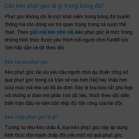
Các kèo phạt góc là gì trong bóng đá?
Phạt góc không chỉ là một khái niệm trong bóng đá truyền
thống mà còn đóng vai trò quan trọng trong cá cược thể
thao. Theo
giải mã kèo nhà cái
, kèo phạt góc là một trong
những hình thức được yêu thích bởi người chơi
Fun88
bởi
tính hấp dẫn và dễ theo dõi.
Kèo tài xỉu phạt góc
Kèo phạt góc tài xỉu yêu cầu người chơi dự đoán tổng số
quả phạt góc trong cả trận sẽ cao hơn (tài) hay thấp hơn
(xỉu) mức mà nhà cái đã ấn định. Đây là loại kèo rất phù hợp
với những ai đam mê phân tích dữ liệu, thích theo dõi diễn
biến trận đấu và nắm bắt nhịp độ tấn công của hai đội.
Kèo chấp phạt góc là gì?
Tương tự như kèo châu Á, loại kèo phạt góc này áp dụng
hình thức đội mạnh chấp đội yếu một số quả phạt góc.