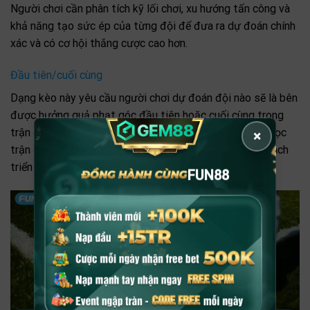
Người chơi cần phân tích kỹ lối chơi, xu hướng tấn công và
khả năng tạo sức ép của từng đội để đưa ra dự đoán chính
xác và có cơ hội thắng cược cao hơn.
Đầu tiên/cuối cùng
Dạng kèo này yêu cầu người chơi dự đoán đội nào sẽ là bên
được hưởng quả phạt góc đầu tiên hoặc cuối cùng trong
trận đấu. Để chiến thắng, người chơi cần có khả năng đọc
×
trận đấu tốt, hiểu rõ chiến thuật nhập cuộc cũng như cách
triển khai tấn công của từng đội.
FUN88