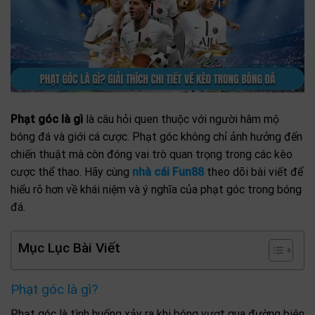
Phạt góc là gì
là câu hỏi quen thuộc với người hâm mộ
bóng đá và giới cá cược. Phạt góc không chỉ ảnh hưởng đến
chiến thuật mà còn đóng vai trò quan trọng trong các kèo
cược thể thao. Hãy cùng
nhà cái Fun88
theo dõi bài viết để
hiểu rõ hơn về khái niệm và ý nghĩa của phạt góc trong bóng
đá.
Mục Lục Bài Viết
Phạt góc là gì?
Phạt góc là tình huống xảy ra khi bóng vượt qua đường biên