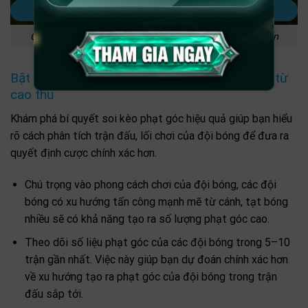
Các kèo phạt góc thường thấy trong cá cược trực tuyến
Bật mí kinh nghiệm soi kèo phạt góc hiệu quả từ
cao thủ
Khám phá bí quyết soi kèo phạt góc hiệu quả giúp bạn hiểu
rõ cách phân tích trận đấu, lối chơi của đội bóng để đưa ra
quyết định cược chính xác hơn.
Chú trọng vào phong cách chơi của đội bóng, các đội
bóng có xu hướng tấn công mạnh mẽ từ cánh, tạt bóng
nhiều sẽ có khả năng tạo ra số lượng phạt góc cao.
Theo dõi số liệu phạt góc của các đội bóng trong 5–10
trận gần nhất. Việc này giúp bạn dự đoán chính xác hơn
về xu hướng tạo ra phạt góc của đội bóng trong trận
đấu sắp tới.