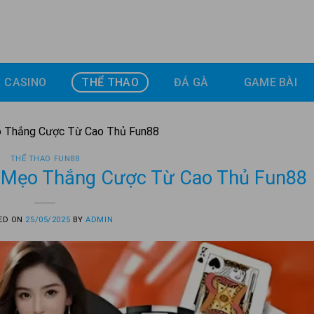
CASINO
THỂ THAO
ĐÁ GÀ
GAME BÀI
o Thắng Cược Từ Cao Thủ Fun88
THỂ THAO FUN88
 Mẹo Thắng Cược Từ Cao Thủ Fun88
ED ON
25/05/2025
BY
ADMIN