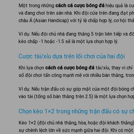
Một trong những
cách cá cược bóng đá
hiệu quả là c
và đang chơi trên sân nhà. Khi đội cửa trên đang đạt p
châu Á (Asian Handicap) với tỷ lệ chấp hợp lý, cơ hội th
Ví dụ: Nếu đội chủ nhà đang thắng 5 trận liên tiếp và đố
kèo chấp -1 hoặc -1.5 sẽ là một lựa chọn hợp lý.
Cược tài/xỉu dựa trên lối chơi của hai đội
Khi lựa chọn
cách cá cược bóng đá
tài/xỉu, thay vì ch
số đội chơi tấn công mạnh mẽ với nhiều bàn thắng, tro
Ví dụ: Nếu trận đấu có sự góp mặt của một đội bóng c
vào tài (tổng số bàn thắng trên 2.5) là một lựa chọn hợp
Chọn kèo 1×2 trong những trận đấu có sự ch
Kèo 1×2 (đội chủ nhà thắng, hòa, hoặc đội khách thắn
sự chênh lệch lớn về sức mạnh giữa hai đội. Khi có một