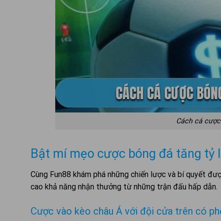
Cách cá cược 
Bật mí mẹo cược bóng đá tăng tỷ l
Cùng Fun88 khám phá những chiến lược và bí quyết được
cao khả năng nhận thưởng từ những trận đấu hấp dẫn.
Cược vào kèo châu Á với đội cửa trên có ph