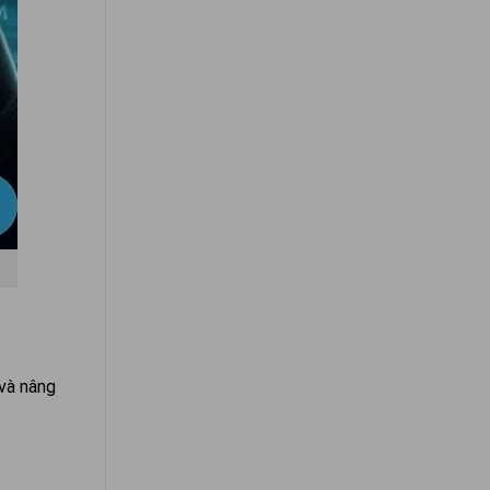
 và nâng