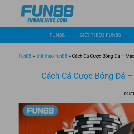
Skip
to
content
FUN88
GIỚI THIỆU FUN88
Fun88
»
thể thao fun88
»
Cách Cá Cược Bóng Đá – Mẹ
Cách Cá Cược Bóng Đá –
POST