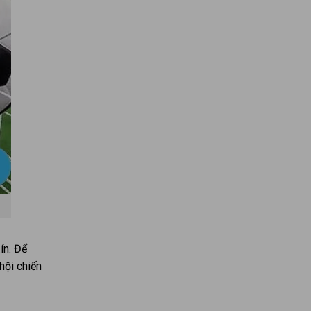
ín. Để
hội chiến