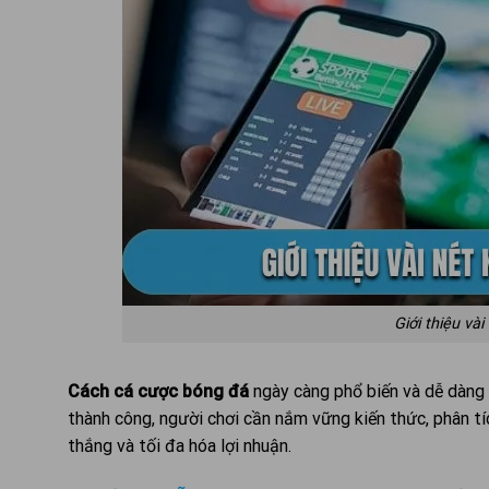
Giới thiệu và
Cách cá cược bóng đá
ngày càng phổ biến và dễ dàng t
thành công, người chơi cần nắm vững kiến thức, phân tíc
thắng và tối đa hóa lợi nhuận.