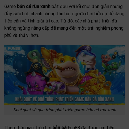
Game
bắn cá rùa xanh
bắt đầu với lối chơi đơn giản nhưng
đầy sức hút, nhanh chóng thu hút người chơi bởi sự dễ dàng
tiếp cận và tính giải trí cao. Từ đó, các nhà phát triển đã
không ngừng nâng cấp để mang đến một trải nghiệm phong
phú và thú vị hơn.
Khái quát về quá trình phát triển game bắn cá rùa xanh
Theo thời gian, trò chơi
bắn cá
Fun88 đã được cải tiến