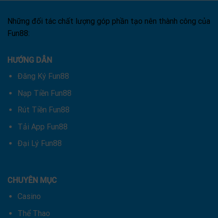
Trúng
Chiến
Lớn
Lược
Tại
Những đối tác chất lượng góp phần tạo nên thành công của
Giành
Fun88
Fun88:
Lợi
Nhuận
Cao
HƯỚNG DẪN
Đăng Ký Fun88
Nạp Tiền Fun88
Rút Tiền Fun88
Tải App Fun88
Đại Lý Fun88
CHUYÊN MỤC
Casino
Thể Thao