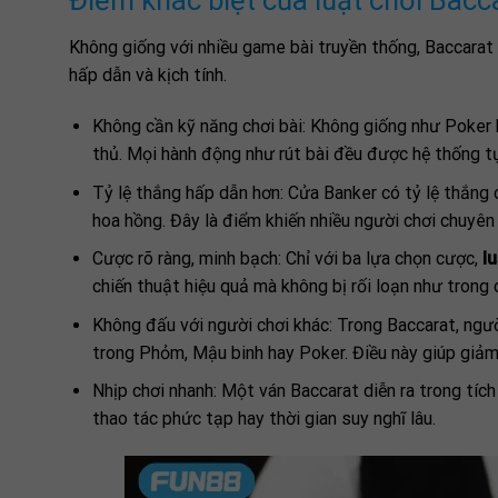
Điểm khác biệt của luật chơi Bacc
Không giống với nhiều game bài truyền thống, Baccarat
hấp dẫn và kịch tính.
Không cần kỹ năng chơi bài: Không giống như Poker h
thủ. Mọi hành động như rút bài đều được hệ thống t
Tỷ lệ thắng hấp dẫn hơn: Cửa Banker có tỷ lệ thắng
hoa hồng. Đây là điểm khiến nhiều người chơi chuyên 
Cược rõ ràng, minh bạch: Chỉ với ba lựa chọn cược,
l
chiến thuật hiệu quả mà không bị rối loạn như trong
Không đấu với người chơi khác: Trong Baccarat, ngườ
trong Phỏm, Mậu binh hay Poker. Điều này giúp giảm 
Nhịp chơi nhanh: Một ván Baccarat diễn ra trong tích 
thao tác phức tạp hay thời gian suy nghĩ lâu.