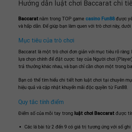
Hướng dẫn luật chơi Baccarat chi ti
Baccarat
nằm trong TOP game
casino Fun88
được yêu
và hấp dẫn. Để giúp bạn làm quen với trò chơi này, dưới
Mục tiêu của trò chơi
Baccarat là một trò chơi đơn giản với mục tiêu rõ ràng
lựa chọn chính để đặt cược: tay của Người chơi (Player)
trả thưởng khác nhau, và bạn chỉ cần chọn một trong ba
Bạn có thể tìm hiểu chi tiết hơn luật chơi tại chuyên m
hiệu quả và cập nhật khuyến mãi độc quyền từ Fun88.
Quy tắc tính điểm
Điểm số của mỗi tay trong
luật chơi Baccarat
được tín
Các lá bài từ 2 đến 9 có giá trị tương ứng với số ghi 