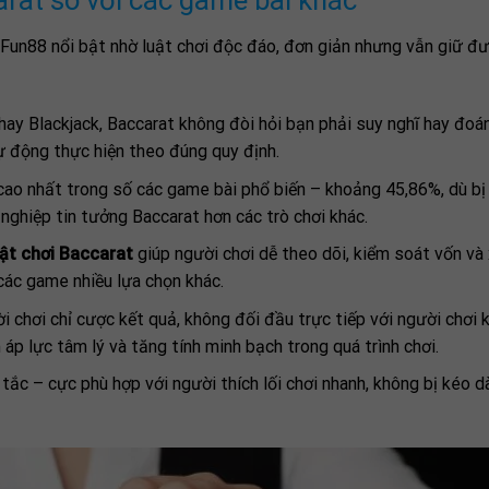
arat so với các game bài khác
 Fun88 nổi bật nhờ luật chơi độc đáo, đơn giản nhưng vẫn giữ đư
ay Blackjack, Baccarat không đòi hỏi bạn phải suy nghĩ hay đoán
ự động thực hiện theo đúng quy định.
 cao nhất trong số các game bài phổ biến – khoảng 45,86%, dù bị
nghiệp tin tưởng Baccarat hơn các trò chơi khác.
uật chơi Baccarat
giúp người chơi dễ theo dõi, kiểm soát vốn và
 các game nhiều lựa chọn khác.
i chơi chỉ cược kết quả, không đối đầu trực tiếp với người chơi 
áp lực tâm lý và tăng tính minh bạch trong quá trình chơi.
tắc – cực phù hợp với người thích lối chơi nhanh, không bị kéo dà