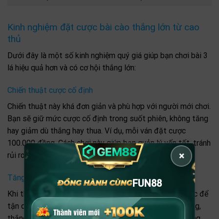
Kinh nghiệm đặt cược bài cào thắng lớn từ cao
thủ
Dưới đây là một số kinh nghiệm quý giá giúp bạn chơi bài 3
lá hiệu quả hơn và có cơ hội thắng lớn:
Chiến thuật cược cố định
Chiến thuật này khá đơn giản và phù hợp với người mới chơi.
Bạn sẽ giữ mức cược cố định trong suốt phiên, không tăng
hay giảm dù thắng hay thua. Ví dụ, mỗi ván đặt cược
100.000 đồng. Cách chơi này giúp bạn quản lý vốn tốt, tránh
×
rủi ro mất tiền nhanh và dễ duy trì thời gian chơi lâu dài.
Tăng cược theo chuỗi thắng
FUN88
Khi thắng
bài cào
liên tiếp, bạn nên tăng dần mức cược để
tận dụng “vận đỏ”. Ví dụ, bạn bắt đầu cược 50.000 đồng,
thắng thì tăng lên 100.000 đồng, tiếp tục thắng thì tăng