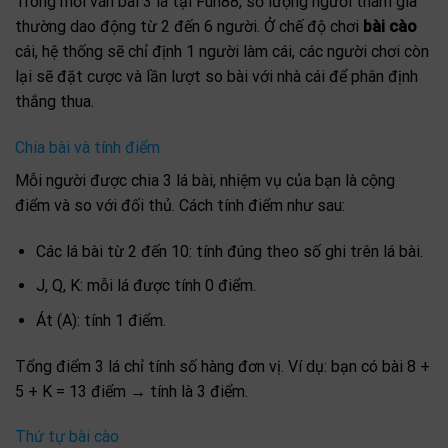
Trong mỗi ván bài 3 lá tại Fun88, số lượng người tham gia
thường dao động từ 2 đến 6 người. Ở chế độ chơi
bài cào
cái, hệ thống sẽ chỉ định 1 người làm cái, các người chơi còn
lại sẽ đặt cược và lần lượt so bài với nhà cái để phân định
thắng thua.
Chia bài và tính điểm
Mỗi người được chia 3 lá bài, nhiệm vụ của bạn là cộng
điểm và so với đối thủ. Cách tính điểm như sau:
Các lá bài từ 2 đến 10: tính đúng theo số ghi trên lá bài.
J, Q, K: mỗi lá được tính 0 điểm.
Át (A): tính 1 điểm.
Tổng điểm 3 lá chỉ tính số hàng đơn vị. Ví dụ: bạn có bài 8 +
5 + K = 13 điểm → tính là 3 điểm.
Thứ tự bài cào