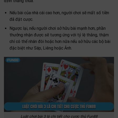
định thắng thua.
Nếu bài của nhà cái cao hơn, người chơi sẽ mất số tiền
đã đặt cược.
Ngược lại, nếu người chơi sở hữu bài mạnh hơn, phần
thưởng nhận được sẽ tương ứng với tỷ lệ thắng, thậm
chí có thể nhân đôi hoặc hơn nữa nếu sở hữu các bộ bài
đặc biệt như Sáp, Liêng hoặc Ảnh.
Luật chơi bài 3 lá chi tiết cho cược thủ Fun88