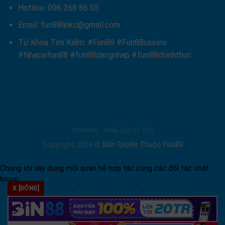
Hotline: 096 268 86 05
Email:
fun88linkc@gmail.com
Từ Khóa Tìm Kiếm: #Fun88 #Fun88casino
#Nhacaifun88 #fun88dangnhap #fun88chinhthuc
SUNWIN
NHÀ CÁI UY TÍN
Copyright 2026 ©
Bản Quyền Thuộc Fun88
Chúng tôi xây dựng mối quan hệ hợp tác cùng các đối tác chất
lượng:
sunwin
,
hitclub
,
rik vip
,
b52club
,
tài xỉu online
,
bắn cá đổi thưởng
,
iwin
,
X [ĐÓNG]
game rikvip
,
b52
,
go88
,
Kèo Nhà Cái
,
Kèo Nhà Cái
,
Kèo Nhà Cái
,
hitclub
,
tải game tài xỉu
,
Xin88
,
7M
,
bắn cá đổi thưởng
,
kết quả bóng đá
,
https://kqbdhn.live/
,
v9bet đăng nhập
,
https://v9betp.net/
,