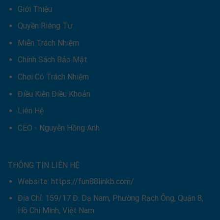
Giới Thiệu
Quyền Riêng Tư
Miễn Trách Nhiệm
Chính Sách Bảo Mật
Chơi Có Trách Nhiệm
Điều Kiện Điều Khoản
Liên Hệ
CEO - Nguyễn Hồng Anh
THÔNG TIN LIÊN HỆ
Website: https://fun88linkb.com/
Địa Chỉ: 159/17 Đ. Dạ Nam, Phường Rạch Ông, Quận 8,
Hồ Chí Minh, Việt Nam