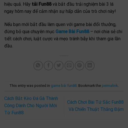
hiệu quả. Hãy
tải Fun88
và bắt đầu trải nghiệm bài 3 lá
ngay hôm nay để cảm nhận sự hấp dẫn của trò chơi này!
Nếu bạn mới bắt đầu làm quen với game bài đổi thưởng,
đừng bỏ qua chuyên mục
Game Bài Fun88
– nơi chia sẻ chi
tiết cách chơi, luật cược và mẹo tránh bẫy khi tham gia lần
đầu.
This entry was posted in
game bài fun88
. Bookmark the
permalink
.
Cách Bắt Kèo Đá Gà Thành
Cách Chơi Bài Tứ Sắc Fun88
Công Dành Cho Người Mới
Và Chiến Thuật Thắng Đậm
Từ Fun88