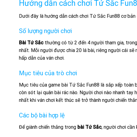
Hướng dẫn cách chơi Tứ Sắc Fun8
Dưới đây là hướng dẫn cách chơi Tứ Sắc
Fun88
cơ bản 
Số lượng người chơi
Bài Tứ Sắc
thường có từ 2 đến 4 người tham gia, trong 
nhất. Mỗi người được chia 20 lá bài, riêng người cái s
hấp dẫn của ván chơi.
Mục tiêu của trò chơi
Mục tiêu của game bài Tứ Sắc Fun88 là sắp xếp toàn bộ
còn sót lại quân bài rác nào. Người chơi nào nhanh tay h
nhất khi ván chơi kết thúc sẽ trở thành người chiến thắ
Các bộ bài hợp lệ
Để giành chiến thắng trong
bài Tứ Sắc
, người chơi cần