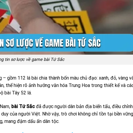
ông tin sơ lược về game bài Tứ Sắc
 – gồm 112 lá bài chia thành bốn màu chủ đạo: xanh, đỏ, vàng và
, thể hiện rõ ảnh hưởng văn hóa Trung Hoa trong thiết kế và các
 bài Tây 52 lá.
t Nam,
bài Tứ Sắc
đã được người dân bản địa biến tấu, điều chỉnh
ư duy của người Việt. Nhờ vậy, trò chơi không chỉ tồn tại bền vữn
ng, mang đậm dấu ấn dân tộc.