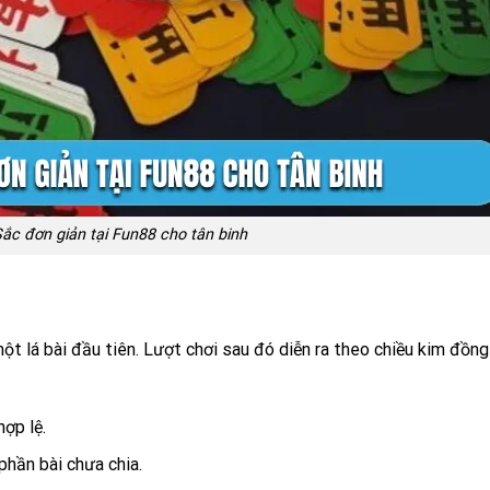
ắc đơn giản tại Fun88 cho tân binh
một lá bài đầu tiên. Lượt chơi sau đó diễn ra theo chiều kim đồng
ợp lệ.
phần bài chưa chia.