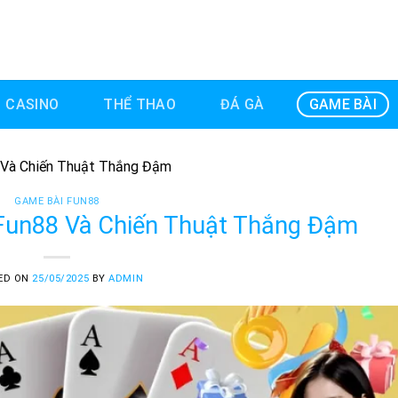
CASINO
THỂ THAO
ĐÁ GÀ
GAME BÀI
 Và Chiến Thuật Thắng Đậm
GAME BÀI FUN88
 Fun88 Và Chiến Thuật Thắng Đậm
ED ON
25/05/2025
BY
ADMIN