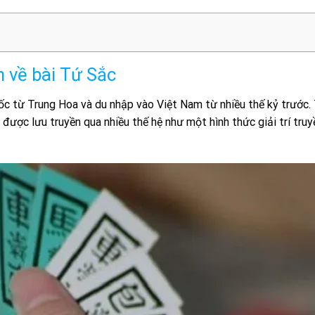
n về bài Tứ Sắc
gốc từ Trung Hoa và du nhập vào Việt Nam từ nhiều thế kỷ trước. 
 được lưu truyền qua nhiều thế hệ như một hình thức giải trí tru