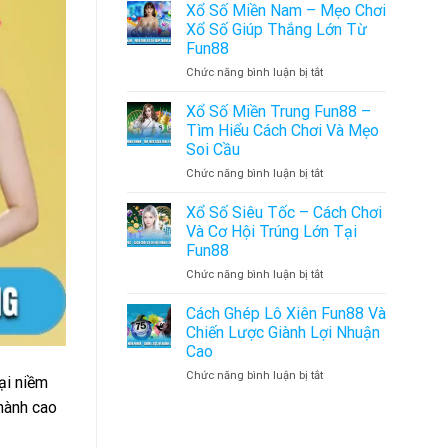
Số
Xổ Số Miền Nam – Mẹo Chơi
Miền
Xổ Số Giúp Thắng Lớn Từ
Bắc
Fun88
Fun88
ở
Chức năng bình luận bị tắt
–
Xổ
Hướng
Số
Dẫn
Xổ Số Miền Trung Fun88 –
Miền
Chơi
Tìm Hiểu Cách Chơi Và Mẹo
Nam
Và
Soi Cầu
–
Kinh
ở
Chức năng bình luận bị tắt
Mẹo
Nghiệm
Xổ
Chơi
Thắng
Số
Xổ
Xổ Số Siêu Tốc – Cách Chơi
Miền
Số
Và Cơ Hội Trúng Lớn Tại
Trung
Giúp
Fun88
Fun88
Thắng
ở
Chức năng bình luận bị tắt
–
Lớn
Xổ
Tìm
Từ
Số
Hiểu
Fun88
Cách Ghép Lô Xiên Fun88 Và
Siêu
Cách
Chiến Lược Giành Lợi Nhuận
Tốc
Chơi
Cao
–
Và
ở
Chức năng bình luận bị tắt
Cách
Mẹo
ại niềm
Cách
Chơi
Soi
hành cao
Ghép
Và
Cầu
Lô
Cơ
Xiên
Hội