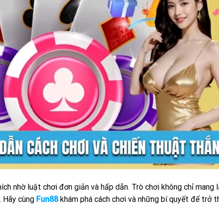
hích nhờ luật chơi đơn giản và hấp dẫn. Trò chơi không chỉ mang l
i. Hãy cùng
Fun88
khám phá cách chơi và những bí quyết để trở t