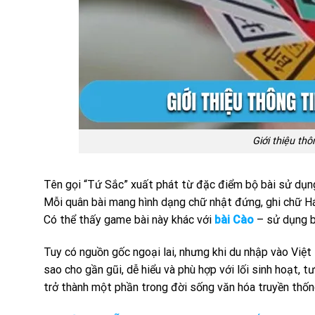
Giới thiệu th
Tên gọi “Tứ Sắc” xuất phát từ đặc điểm bộ bài sử dụng
Mỗi quân bài mang hình dạng chữ nhật đứng, ghi chữ Hán
Có thể thấy game bài này khác với
bài Cào
– sử dụng bộ
Tuy có nguồn gốc ngoại lai, nhưng khi du nhập vào Việ
sao cho gần gũi, dễ hiểu và phù hợp với lối sinh hoạt, t
trở thành một phần trong đời sống văn hóa truyền thố